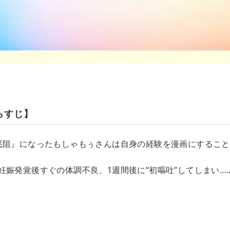
らすじ】
悪阻』になったもしゃもぅさんは自身の経験を漫画にするこ
妊娠発覚後すぐの体調不良、1週間後に“初嘔吐”してしまい…