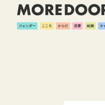
ジェンダー
こころ
からだ
恋愛
結婚
キ