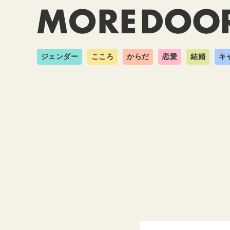
ジェンダー
こころ
からだ
恋愛
結婚
キ