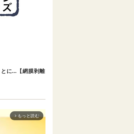
ことに…【網膜剥離
もっと読む
arrow_forward_ios