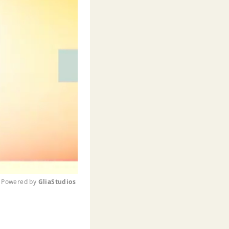
Powered by 
GliaStudios
M
u