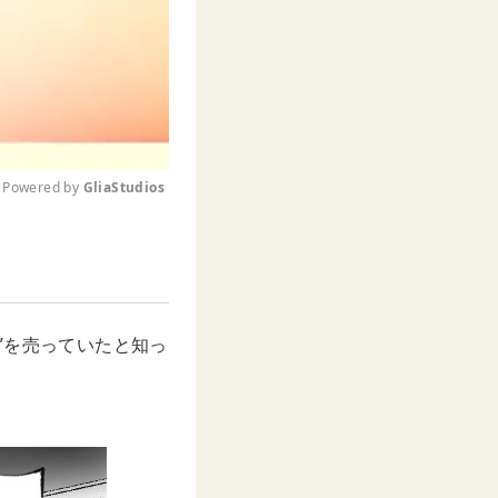
Powered by 
GliaStudios
M
u
t
e
”を売っていたと知っ