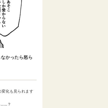
らなかったら怒ら
の変化も見られます
……？