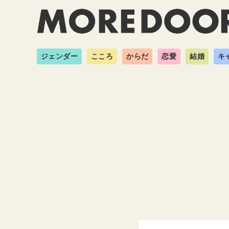
ジェンダー
こころ
からだ
恋愛
結婚
キ