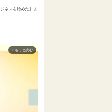
いビジネスを始めた】よ
もっと読む
arrow_forward_ios