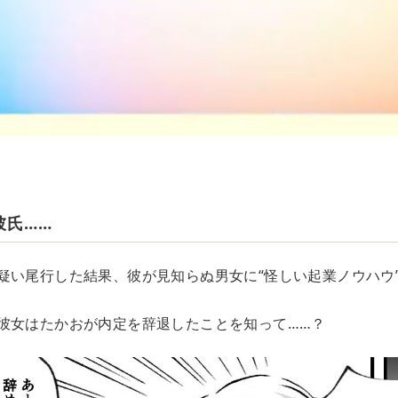
彼氏……
疑い尾行した結果、彼が見知らぬ男女に“怪しい起業ノウハウ
彼女はたかおが内定を辞退したことを知って……？