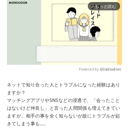
もっと読む
arrow_forward_ios
Powered by 
GliaStudios
M
ネットで知り合った人とトラブルになった経験はあり
u
ますか？
t
e
マッチングアプリやSNSなどの浸透で、「会ったこと
はないけど仲良し」と言った人間関係も増えてきてい
ますが、相手の事を全く知らないが故にトラブルが起
きてしまう事も…。