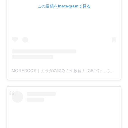
この投稿をInstagramで見る
MOREDOOR｜カラダの悩み / 性教育 / LGBTQ+ …(@moredoor_official)がシェアした投稿