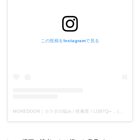
この投稿をInstagramで見る
MOREDOOR｜カラダの悩み / 性教育 / LGBTQ+ …(@moredoor_official)がシェアした投稿