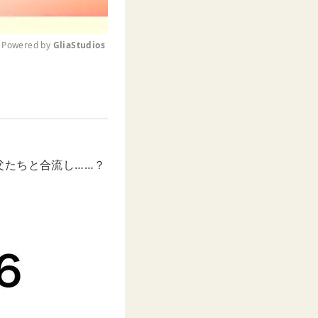
Powered by 
GliaStudios
M
u
t
e
父たちと合流し……？