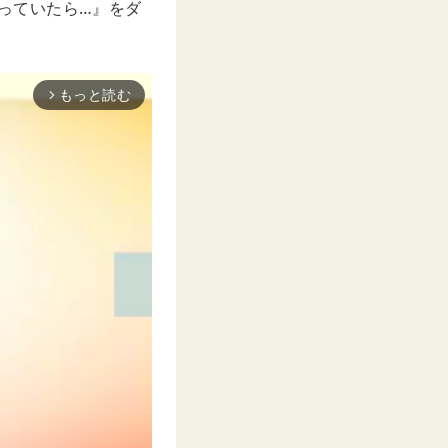
思っていたら…』をダ
もっと読む
arrow_forward_ios