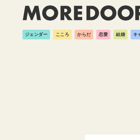
ジェンダー
こころ
からだ
恋愛
結婚
キ