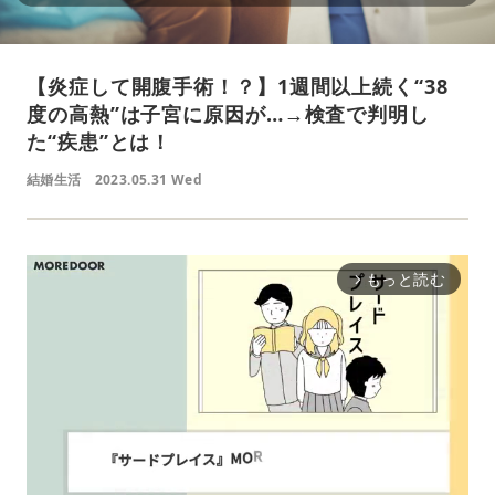
【炎症して開腹手術！？】1週間以上続く“38
度の高熱”は子宮に原因が…→検査で判明し
た“疾患”とは！
結婚生活
2023.05.31 Wed
もっと読む
arrow_forward_ios