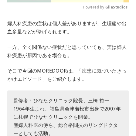
Powered by 
GliaStudios
M
婦人科疾患の症状は個人差がありますが、生理痛や出
u
血多量などが挙げられます。
t
e
一方、全く関係ない症状だと思っていても、実は婦人
科疾患が原因である場合も。
そこで今回のMOREDOORは、「疾患に気づいたきっ
かけエピソード」をご紹介します。
監修者：ひなたクリニック院長、三橋 裕一
1964年生まれ。福島県会津若松市出身で2007年
に札幌でひなたクリニックを開業。
産婦人科医の傍ら、総合格闘技のリングドクタ
ーとしても活動。