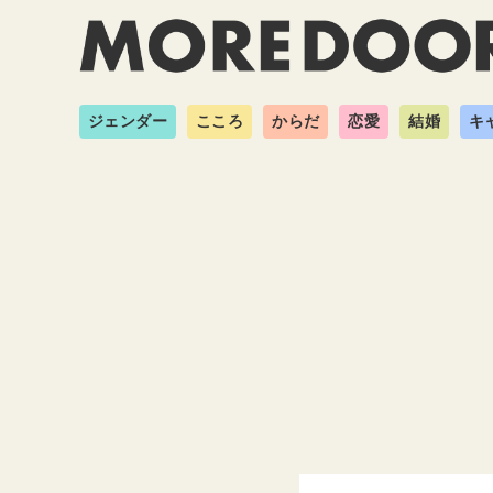
ジェンダー
こころ
からだ
恋愛
結婚
キ