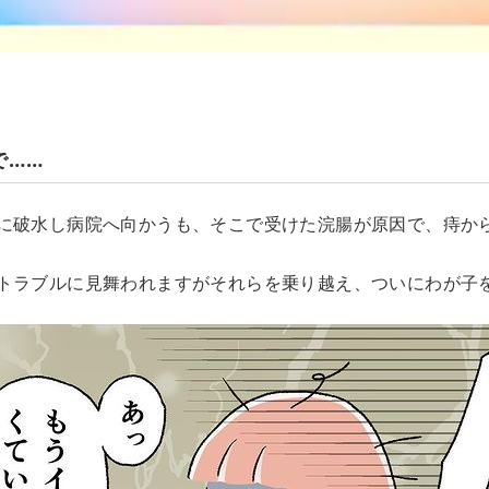
で……
に破水し病院へ向かうも、そこで受けた浣腸が原因で、痔か
トラブルに見舞われますがそれらを乗り越え、ついにわが子