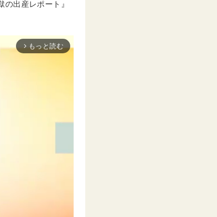
痔獄の出産レポート』
もっと読む
arrow_forward_ios