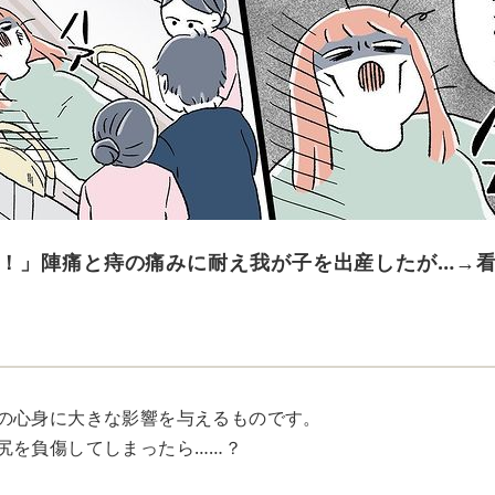
！」陣痛と痔の痛みに耐え我が子を出産したが…→看
！
の心身に大きな影響を与えるものです。
尻を負傷してしまったら……？