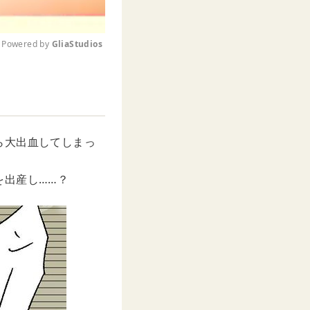
Powered by 
GliaStudios
M
u
t
e
ら大出血してしまっ
を出産し……？