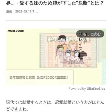
界…→愛する妹のため姉が下した”決断”とは？
漫画
2023.05.18 Thu
もっと読む
arrow_forward_ios
Powered by 
GliaStudios
M
現代では結婚するときは、恋愛結婚という方がほとん
u
どですよね。
t