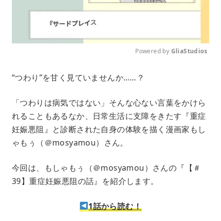
Powered by 
GliaStudios
M
“つわり”を甘く見ていませんか……？
u
t
e
「つわりは病気ではない」そんな心ない言葉をかけら
れることもあるなか、日常生活に支障をきたす『重症
妊娠悪阻』と診断された自身の体験を描く漫画家もし
ゃもぅ（＠mosyamou）さん。
今回は、もしゃもぅ（＠mosyamou）さんの『【＃
39】重症妊娠悪阻の話』を紹介します。
1話から読む！