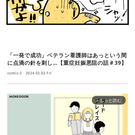
「一発で成功」ベテラン看護師はあっという間
に点滴の針を刺し…【重症妊娠悪阻の話＃39】
comic-2
2024.02.02 Fri
もっと読む
arrow_forward_ios