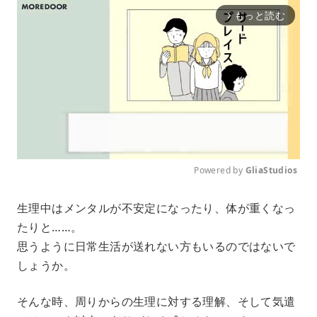
もっと読む
arrow_forward_ios
Powered by 
GliaStudios
M
生理中はメンタルが不安定になったり、体が重くなっ
u
たりと……。
t
e
思うように日常生活が送れない方もいるのではないで
しょうか。
そんな時、周りからの生理に対する理解、そして気遣