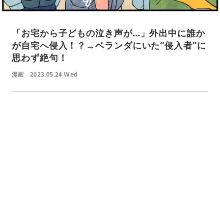
「お宅から子どもの泣き声が…」外出中に誰か
が自宅へ侵入！？→ベランダにいた“侵入者”に
思わず絶句！
漫画
2023.05.24 Wed
L
o
/
U
a
n
d
m
e
u
d
t
:
e
4
1
.
2
1
%