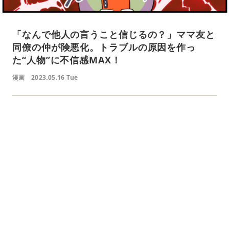
「なんで他人の言うこと信じるの？」ママ友と
同僚の仲が険悪化。トラブルの原因を作っ
た“人物”に不信感MAX！
漫画
2023.05.16 Tue
L
o
/
U
a
n
d
m
e
u
d
t
:
e
4
1
.
2
1
%