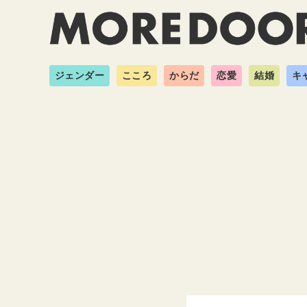
ジェンダー
こころ
からだ
恋愛
結婚
キ