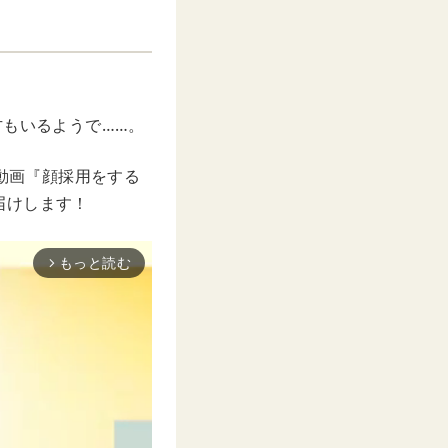
方もいるようで……。
画動画『顔採用をする
届けします！
もっと読む
arrow_forward_ios