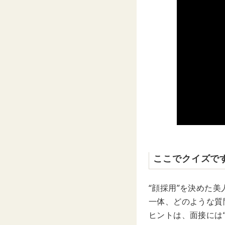
ここでクイズで
“顔採用”を決めた
一体、どのような質
ヒントは、面接には“