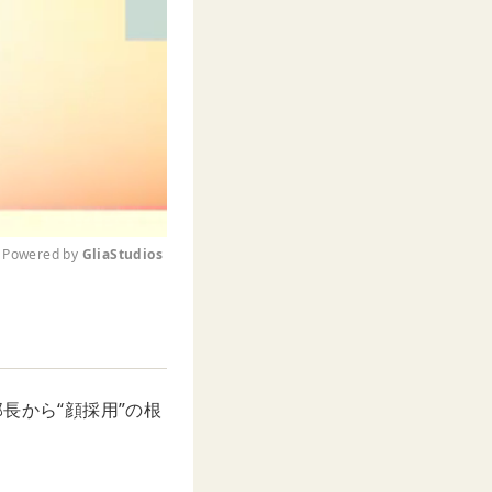
Powered by 
GliaStudios
M
u
t
e
長から“顔採用”の根