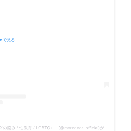
amで見る
MOREDOOR｜カラダの悩み / 性教育 / LGBTQ+ …(@moredoor_official)がシェアした投稿