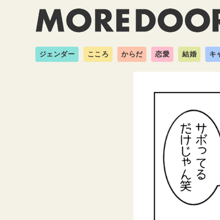
ジェンダー
こころ
からだ
恋愛
結婚
キ