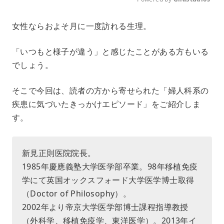
M
女性ならおよそ月に一度訪れる生理。
u
t
e
「いつもと様子が違う」と感じたことがある方もいる
でしょう。
そこで今回は、読者の方から寄せられた「婦人科系の
疾患に気づいたきっかけエピソード」をご紹介しま
す。
新見正則医院院長。
1985年慶應義塾大学医学部卒業。98年移植免疫
学にて英国オックスフォード大学医学博士取得
（Doctor of Philosophy）。
2002年より帝京大学医学部博士課程指導教授
（外科学、移植免疫学、東洋医学）。2013年イ