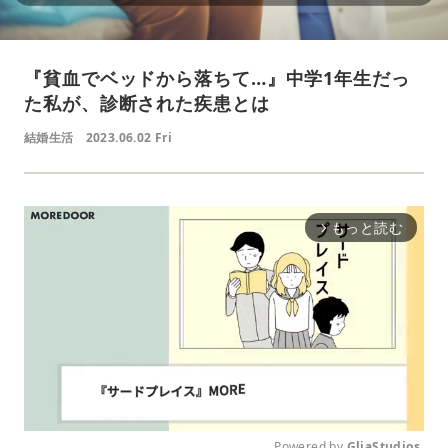
『貧血でベッドから落ちて…』中学1年生だっ
た私が、診断された疾患とは
結婚生活
2023.06.02 Fri
もっと読む
arrow_forward_ios
Powered by 
GliaStudios