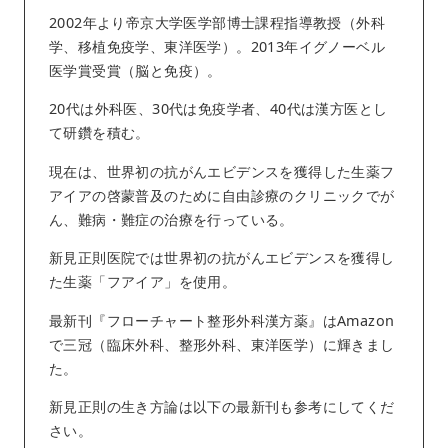
2002年より帝京大学医学部博士課程指導教授（外科
学、移植免疫学、東洋医学）。2013年イグノーベル
医学賞受賞（脳と免疫）。
20代は外科医、30代は免疫学者、40代は漢方医とし
て研鑽を積む。
現在は、世界初の抗がんエビデンスを獲得した生薬フ
アイアの啓蒙普及のために自由診療のクリニックでが
ん、難病・難症の治療を行っている。
新見正則医院では世界初の抗がんエビデンスを獲得し
た生薬「フアイア」を使用。
最新刊『フローチャート整形外科漢方薬』はAmazon
で三冠（臨床外科、整形外科、東洋医学）に輝きまし
た。
新見正則の生き方論は以下の最新刊も参考にしてくだ
さい。