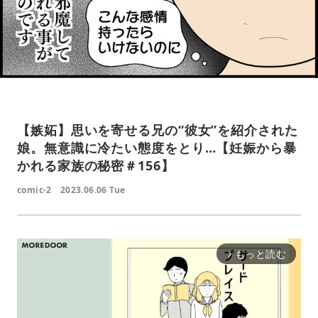
【嫉妬】思いを寄せる兄の“彼女”を紹介された
娘。無意識に冷たい態度をとり…【妊娠から暴
かれる家族の秘密＃156】
comic-2
2023.06.06 Tue
もっと読む
arrow_forward_ios