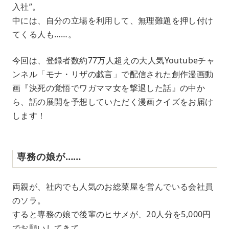
入社”。
t
e
中には、自分の立場を利用して、無理難題を押し付け
てくる人も……。
今回は、登録者数約77万人超えの大人気Youtubeチャ
ンネル「モナ・リザの戯言」で配信された創作漫画動
画『決死の覚悟でワガママ女を撃退した話』の中か
ら、話の展開を予想していただく漫画クイズをお届け
します！
専務の娘が……
両親が、社内でも人気のお総菜屋を営んでいる会社員
のソラ。
すると専務の娘で後輩のヒサメが、20人分を5,000円
でお願いしてきて……。