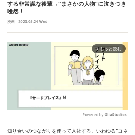
する非常識な後輩→”まさかの人物”に泣きつき
唖然！
漫画
2023.05.24 Wed
もっと読む
arrow_forward_ios
Powered by 
GliaStudios
M
知り合いのつながりを使って入社する、いわゆる“コネ
u