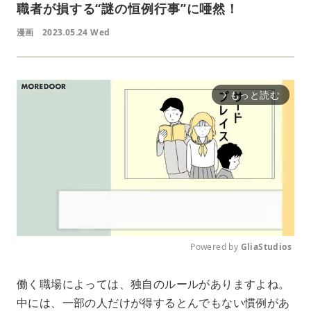
職者が損する“謎の恒例行事”に唖然！
漫画
2023.05.24 Wed
もっと読む
arrow_forward_ios
Powered by 
GliaStudios
M
働く職場によっては、独自のルールがありますよね。
u
中には、一部の人だけが得するとんでもない慣例があ
t