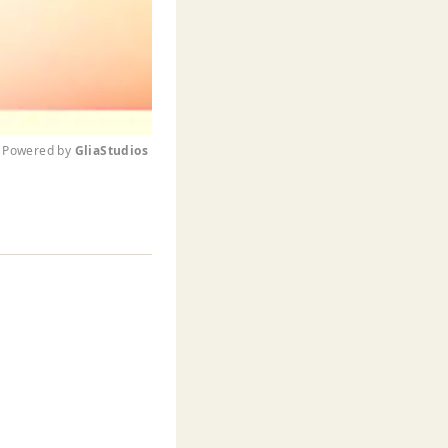
Powered by 
GliaStudios
M
u
t
e