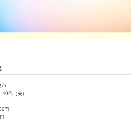
況
島市
、40代（夫）
00円
0円