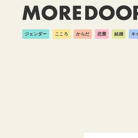
ジェンダー
こころ
からだ
恋愛
結婚
キ