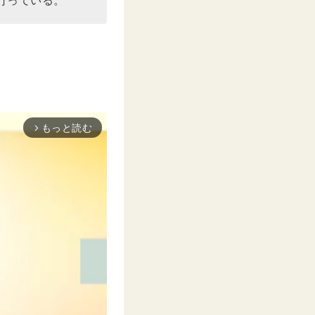
もっと読む
arrow_forward_ios