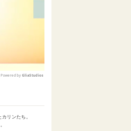
Powered by 
GliaStudios
M
u
t
e
たカリンたち。
…。