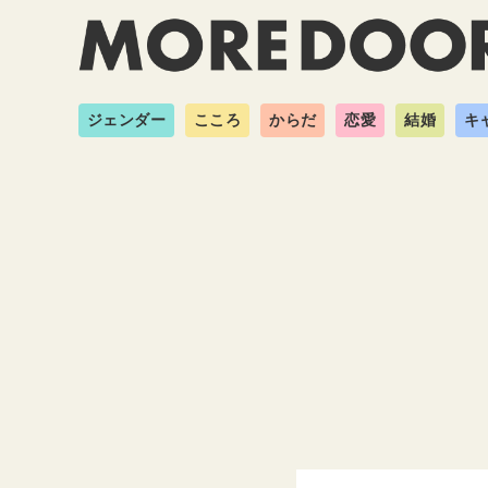
ジェンダー
こころ
からだ
恋愛
結婚
キ