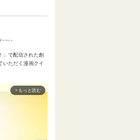
も……。
た！」で配信された創
ていただく漫画クイ
もっと読む
arrow_forward_ios