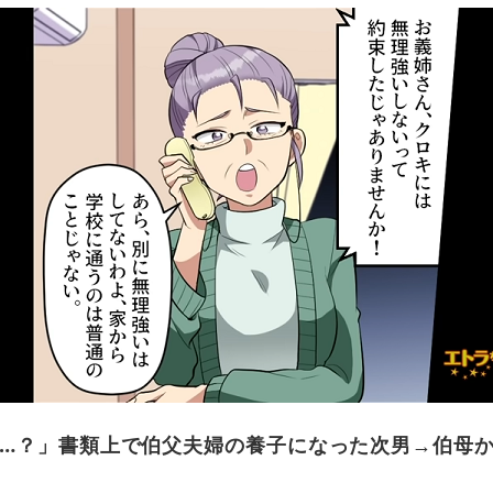
…？」書類上で伯父夫婦の養子になった次男→伯母か