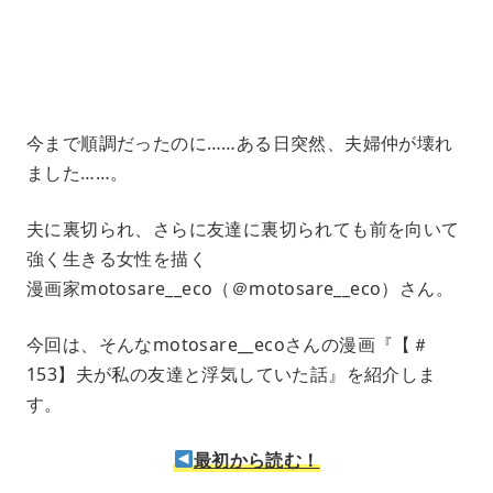
1
.
2
1
%
今まで順調だったのに……ある日突然、夫婦仲が壊れ
ました……。
夫に裏切られ、さらに友達に裏切られても前を向いて
強く生きる女性を描く
漫画家motosare__eco（＠motosare__eco）さん。
今回は、そんなmotosare__ecoさんの漫画『【＃
153】夫が私の友達と浮気していた話』を紹介しま
す。
最初から読む！