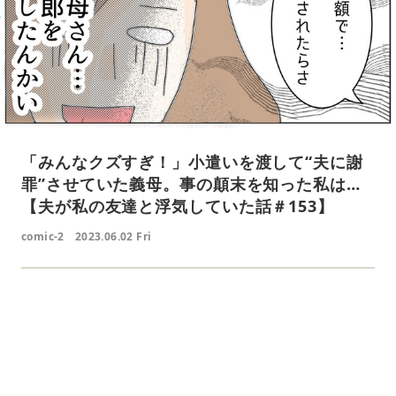
「みんなクズすぎ！」小遣いを渡して“夫に謝
罪”させていた義母。事の顛末を知った私は…
【夫が私の友達と浮気していた話＃153】
comic-2
2023.06.02 Fri
L
o
/
U
a
n
d
m
e
u
d
t
:
e
4