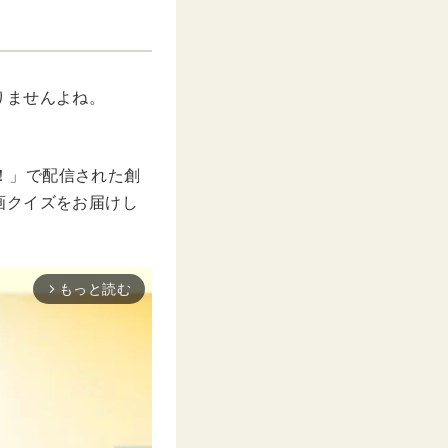
りませんよね。
た！」で配信された創
画クイズをお届けし
もっと読む
arrow_forward_ios