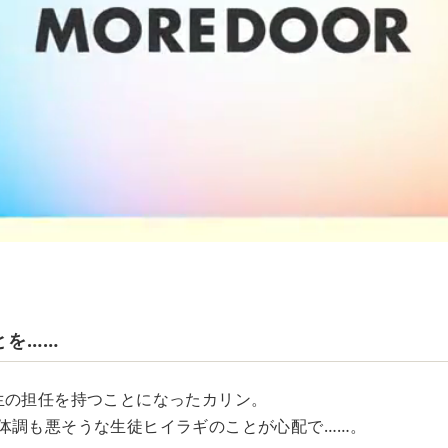
とを……
生の担任を持つことになったカリン。
体調も悪そうな生徒ヒイラギのことが心配で……。