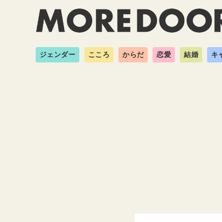
ジェンダー
こころ
からだ
恋愛
結婚
キ