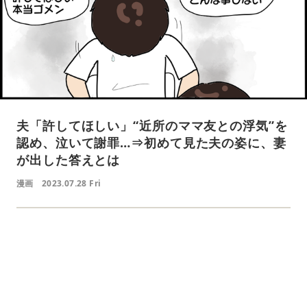
夫「許してほしい」“近所のママ友との浮気”を
認め、泣いて謝罪…⇒初めて見た夫の姿に、妻
が出した答えとは
漫画
2023.07.28 Fri
L
o
/
U
a
n
d
m
e
u
d
t
:
e
4