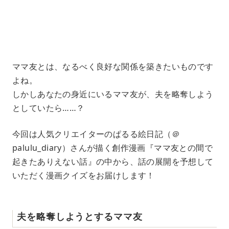
1
.
2
1
%
ママ友とは、なるべく良好な関係を築きたいものです
よね。
しかしあなたの身近にいるママ友が、夫を略奪しよう
としていたら……？
今回は人気クリエイターのぱるる絵日記（＠
palulu_diary）さんが描く創作漫画『ママ友との間で
起きたありえない話』の中から、話の展開を予想して
いただく漫画クイズをお届けします！
夫を略奪しようとするママ友