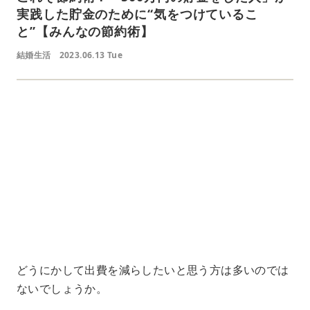
実践した貯金のために“気をつけているこ
と”【みんなの節約術】
結婚生活
2023.06.13 Tue
L
o
/
U
a
n
d
m
e
u
d
t
:
e
7
4
.
1
8
%
どうにかして出費を減らしたいと思う方は多いのでは
ないでしょうか。