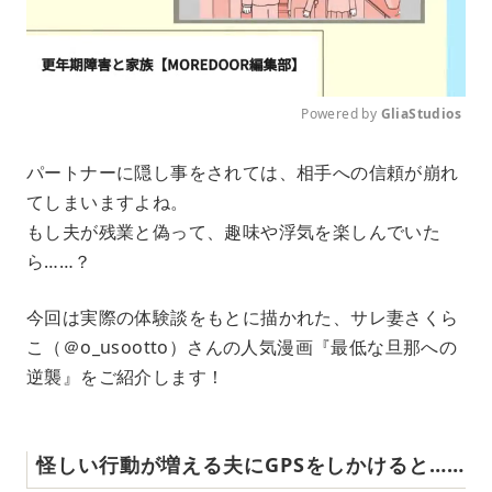
Powered by 
GliaStudios
M
パートナーに隠し事をされては、相手への信頼が崩れ
u
てしまいますよね。
t
e
もし夫が残業と偽って、趣味や浮気を楽しんでいた
ら……？
今回は実際の体験談をもとに描かれた、サレ妻さくら
こ（＠o_usootto）さんの人気漫画『最低な旦那への
逆襲』をご紹介します！
怪しい行動が増える夫にGPSをしかけると……