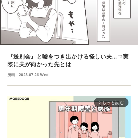
『送別会』と嘘をつき出かける怪しい夫…⇒実
際に夫が向かった先とは
漫画
2023.07.26 Wed
もっと読む
arrow_forward_ios