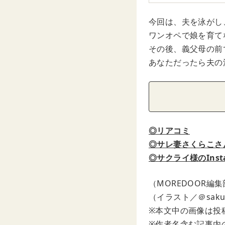
今回は、夫を泳がし
ワンオペで娘を育て
その後、義父母の前
あなただったら夫の
◎リアコミ
◎サレ妻さくらこさんの
◎サクライ様のInst
（MOREDOOR編
（イラスト／＠sakura
※本文中の画像は投
※作者名含む記事内