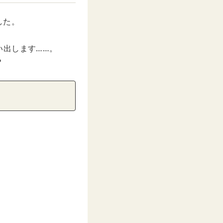
した。
い出します……。
？