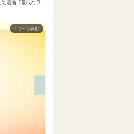
の人気漫画『最低な旦
もっと読む
arrow_forward_ios