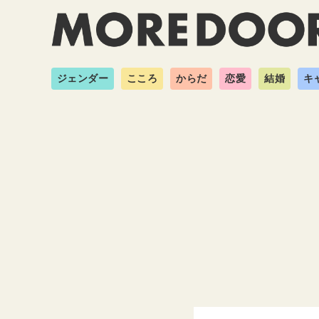
ジェンダー
こころ
からだ
恋愛
結婚
キ