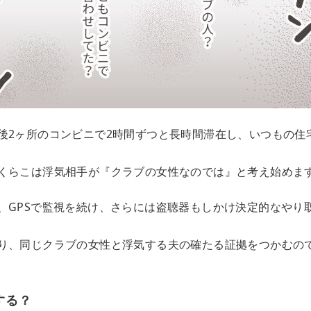
後2ヶ所のコンビニで2時間ずつと長時間滞在し、いつもの住
くらこは浮気相手が『クラブの女性なのでは』と考え始めま
、GPSで監視を続け、さらには盗聴器もしかけ決定的なやり
り、同じクラブの女性と浮気する夫の確たる証拠をつかむの
する？