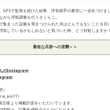
、GPSで監視を続けた結果、浮気相手の素性に一歩近づけま
ながら浮気調査を行うさくらこ。
で集まった証拠を突きつけられた夫はとんでもないことを言
浮気しているかもしれないと気づいた時、どう対処しますか
最低な旦那への逆襲＞＞
Instagram
agram
集部）
i_koi77）
稿主様より掲載許諾をいただいています。
の情報は、記事作成時点のものになります。