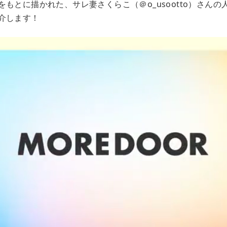
もとに描かれた、サレ妻さくらこ（＠o_usootto）さん
介します！