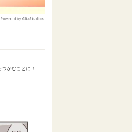
Powered by 
GliaStudios
M
u
t
e
をつかむことに！