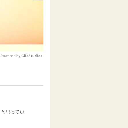
Powered by 
GliaStudios
M
u
t
e
ると思ってい