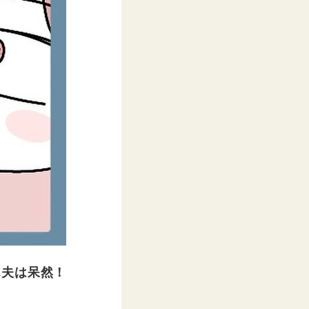
…夫は呆然！