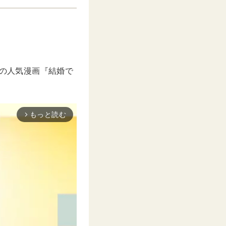
さんの人気漫画『結婚で
もっと読む
arrow_forward_ios