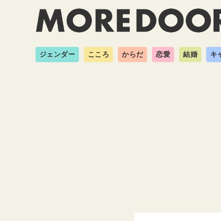
ジェンダー
こころ
からだ
恋愛
結婚
キ