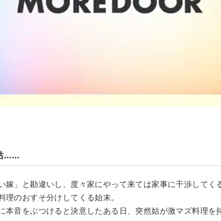
姑……
い嫁」と勘違いし、度々家にやって来ては家事に干渉してく
料理のおすそ分けしてくる始末。
に本音をぶつけると決意したある日、突然姑が激マズ料理を