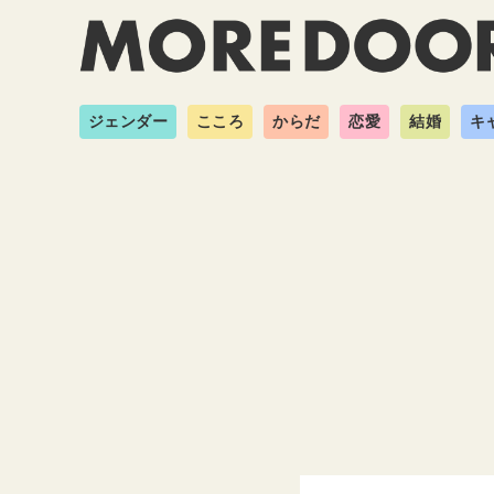
ジェンダー
こころ
からだ
恋愛
結婚
キ