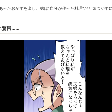
あったおかずを出し、姑は“自分が作った料理”だと気づかず
に驚愕……