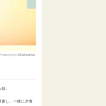
Powered by 
GliaStudios
M
u
t
e
る姑。
持参し、一緒に夕食