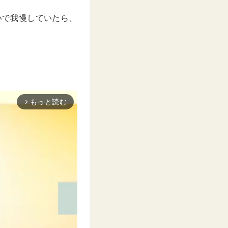
いで我慢していたら、
もっと読む
arrow_forward_ios