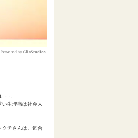
Powered by 
GliaStudios
M
u
t
e
れ……。
重い生理痛は社会人
キクチさんは、気合