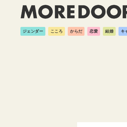
ジェンダー
こころ
からだ
恋愛
結婚
キ