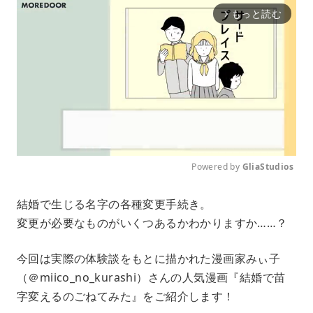
もっと読む
arrow_forward_ios
Powered by 
GliaStudios
M
結婚で生じる名字の各種変更手続き。
u
変更が必要なものがいくつあるかわかりますか……？
t
e
今回は実際の体験談をもとに描かれた漫画家みぃ子
（＠miico_no_kurashi）さんの人気漫画『結婚で苗
字変えるのごねてみた』をご紹介します！