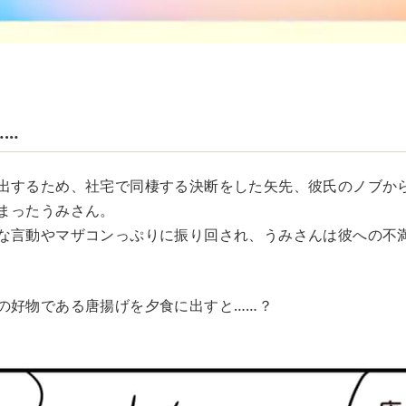
……
出するため、社宅で同棲する決断をした矢先、彼氏のノブから
まったうみさん。
な言動やマザコンっぷりに振り回され、うみさんは彼への不
の好物である唐揚げを夕食に出すと……？