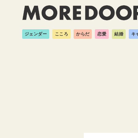
ジェンダー
こころ
からだ
恋愛
結婚
キ