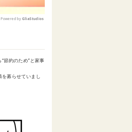
Powered by 
GliaStudios
M
u
t
e
“節約のため”と家事
満を募らせていまし