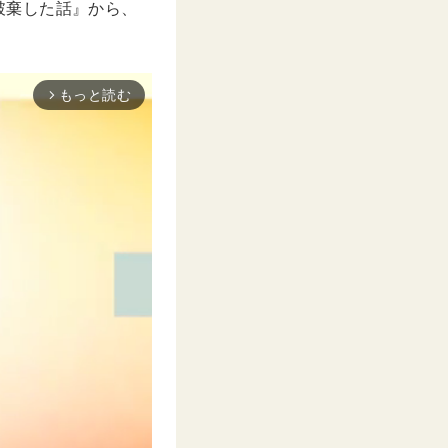
約破棄した話』から、
もっと読む
arrow_forward_ios