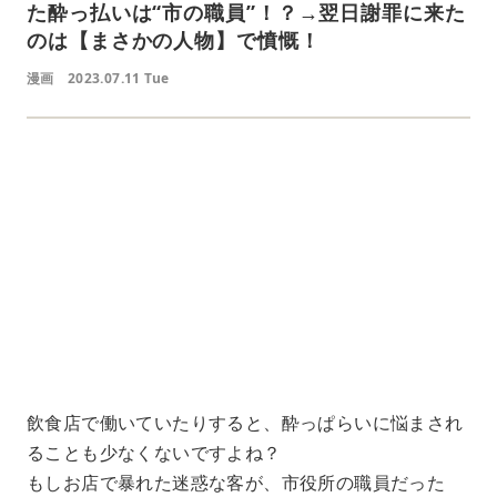
た酔っ払いは“市の職員”！？→翌日謝罪に来た
のは【まさかの人物】で憤慨！
漫画
2023.07.11 Tue
L
o
/
U
a
n
d
m
e
u
d
t
:
e
4
1
.
2
1
%
飲食店で働いていたりすると、酔っぱらいに悩まされ
ることも少なくないですよね？
もしお店で暴れた迷惑な客が、市役所の職員だった