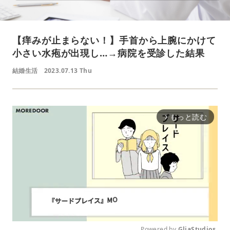
【痒みが止まらない！】手首から上腕にかけて
小さい水疱が出現し…→病院を受診した結果
結婚生活
2023.07.13 Thu
もっと読む
arrow_forward_ios
Powered by 
GliaStudios