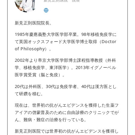
新見正則医院 院長
新見正則医院院長。
1985年慶應義塾大学医学部卒業。98年移植免疫学に
て英国オックスフォード大学医学博士取得（Doctor
of Philosophy）。
2002年より帝京大学医学部博士課程指導教授（外科
学、移植免疫学、東洋医学）。2013年イグノーベル
医学賞受賞（脳と免疫）。
20代は外科医、30代は免疫学者、40代は漢方医とし
て研鑽を積む。
現在は、世界初の抗がんエビデンスを獲得した生薬フ
アイアの啓蒙普及のために自由診療のクリニックでが
ん、難病・難症の治療を行っている。
新見正則医院では世界初の抗がんエビデンスを獲得し