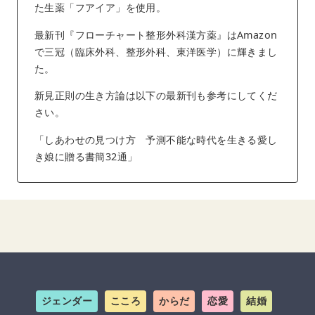
た生薬「フアイア」を使用。
最新刊『フローチャート整形外科漢方薬』はAmazon
で三冠（臨床外科、整形外科、東洋医学）に輝きまし
た。
新見正則の生き方論は以下の最新刊も参考にしてくだ
さい。
「しあわせの見つけ方 予測不能な時代を生きる愛し
き娘に贈る書簡32通」
ジェンダー
こころ
からだ
恋愛
結婚