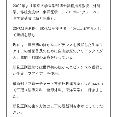
2002年より帝京大学医学部博士課程指導教授（外科
学、移植免疫学、東洋医学）。2013年イグノーベル
医学賞受賞（脳と免疫）。
20代は外科医、30代は免疫学者、40代は漢方医とし
て研鑽を積む。
現在は、世界初の抗がんエビデンスを獲得した生薬フ
アイアの啓蒙普及のために自由診療のクリニックでが
ん、難病・難症の治療を行っている。
新見正則医院では世界初の抗がんエビデンスを獲得し
た生薬「フアイア」を使用。
最新刊『フローチャート整形外科漢方薬』はAmazon
で三冠（臨床外科、整形外科、東洋医学）に輝きまし
た。
新見正則の生き方論は以下の最新刊も参考にしてくだ
さい。