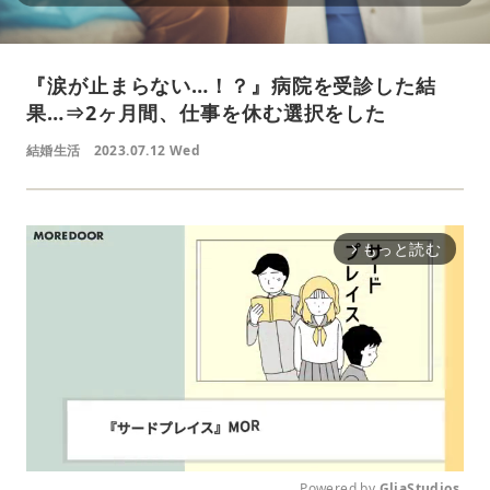
『涙が止まらない…！？』病院を受診した結
果…⇒2ヶ月間、仕事を休む選択をした
結婚生活
2023.07.12 Wed
もっと読む
arrow_forward_ios
Powered by 
GliaStudios