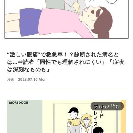
”激しい腹痛”で救急車！？診断された病名と
は…⇒読者「同性でも理解されにくい」「症状
は深刻なものも」
漫画
2023.07.10 Mon
もっと読む
arrow_forward_ios