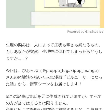
Powered by 
GliaStudios
M
生理の悩みは、人によって症状も辛さも異なるもの。
u
もしあなたが突然、生理中に倒れてしまったらどうし
t
e
ますか……？
今回は、ぴおっぷ（＠pioppu_tegakipop_manga）
さんの体験談を描いた人気漫画『ピルユーザーになっ
た話』から、衝撃シーンをお届けします！
※この記事は実話を元に作成されていますが、すべて
の方が当てはまるとは限りません。
必要に応じて医師や専門家に相談するなど、ご自身の