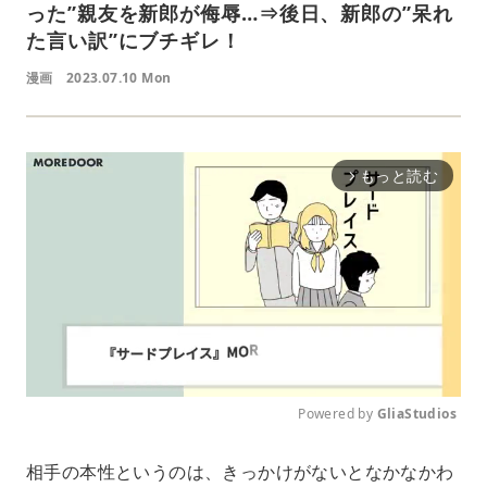
った”親友を新郎が侮辱…⇒後日、新郎の”呆れ
た言い訳”にブチギレ！
漫画
2023.07.10 Mon
もっと読む
arrow_forward_ios
Powered by 
GliaStudios
M
相手の本性というのは、きっかけがないとなかなかわ
u