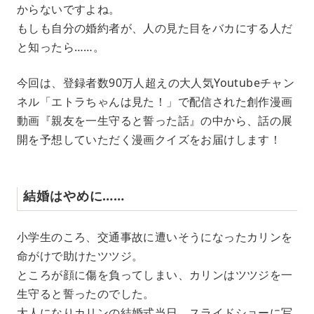
からないですよね。
t
e
もしも自分の婚約者が、人の見た目をバカにする人だ
と知ったら……。
今回は、登録者数90万人超えの大人気Youtubeチャン
ネル「エトラちゃんは見た！」で配信された創作漫画
動画『親友を一生守ると誓った話』の中から、話の展
開を予想していただく漫画クイズをお届けします！
結婚はやめに……
小学生のころ、交通事故に遭いそうになったカリンを
命がけで助けたツツジ。
ところが顔に傷を負ってしまい、カリンはツツジを一
生守ると誓ったのでした。
大人になりカリンの結婚式当日、スライドショーに写