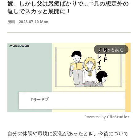
嫁。しかし父は愚痴ばかりで…⇒兄の想定外の
返しでスカッと展開に！
漫画
2023.07.10 Mon
もっと読む
arrow_forward_ios
Powered by 
GliaStudios
M
自分の体調や環境に変化があったとき、今後について
u