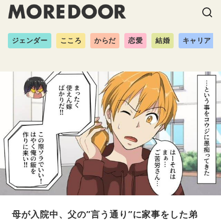
ジェンダー
こころ
からだ
恋愛
結婚
キャリア
母が入院中、父の”言う通り”に家事をした弟