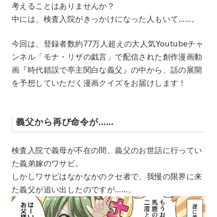
考えることはありませんか？
t
e
中には、検査入院がきっかけになった人もいて……。
今回は、登録者数約77万人超えの大人気Youtubeチャ
ンネル「モナ・リザの戯言」で配信された創作漫画動
画『時代錯誤で亭主関白な義父』の中から、話の展開
を予想していただく漫画クイズをお届けします！
義父から再び命令が……
検査入院で義母が不在の間、義父のお世話に行ってい
た義弟嫁のワサビ。
しかしワサビはなかなかのクセ者で、我慢の限界に来
た義父が追い出したのですが……。