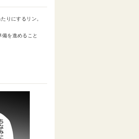
u
t
e
当たりにするリン。
準備を進めること