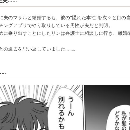
た夫……
に夫のマサルと結婚するも、彼の“隠れた本性”を次々と目の
チングアプリでやり取りしている男性が夫だと判明。
めに乗り出すことにしたリンは弁護士に相談しに行き、離婚
との過去を思い返していました……。
……