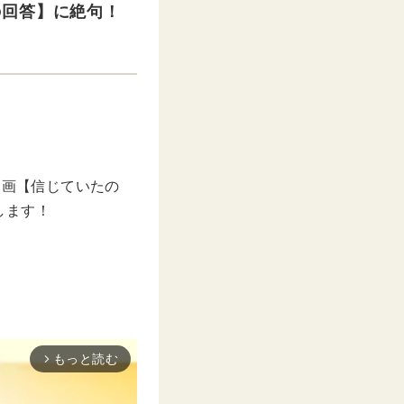
の回答】に絶句！
の漫画【信じていたの
します！
もっと読む
arrow_forward_ios