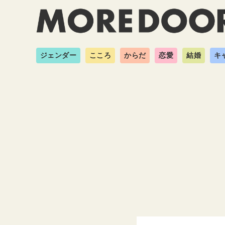
ジェンダー
こころ
からだ
恋愛
結婚
キ