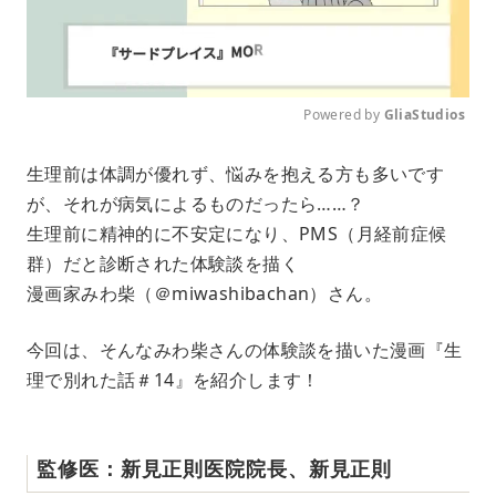
Powered by 
GliaStudios
M
生理前は体調が優れず、悩みを抱える方も多いです
u
が、それが病気によるものだったら……？
t
e
生理前に精神的に不安定になり、PMS（月経前症候
群）だと診断された体験談を描く
漫画家みわ柴（＠miwashibachan）さん。
今回は、そんなみわ柴さんの体験談を描いた漫画『生
理で別れた話＃14』を紹介します！
監修医：新見正則医院院長、新見正則