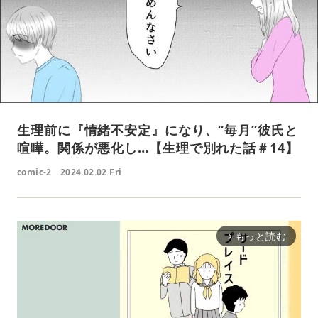
生理前に『情緒不安定』になり、“毎月”彼氏と
喧嘩。関係が悪化し…【生理で別れた話＃14】
comic-2
2024.02.02 Fri
もっと読む
arrow_forward_ios