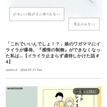
「これでいいんでしょ！？」娘のワガママにイ
ライラが爆発。『感情の制御』ができなくなっ
た私は…【イライラ止まらず虐待しかけた話＃
4】
comic-2
2023.07.11 Tue
もっと読む
arrow_forward_ios