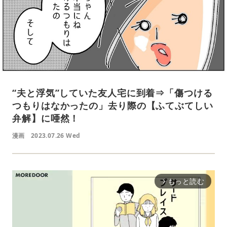
“夫と浮気”していた友人宅に到着⇒「傷つける
つもりはなかったの」去り際の【ふてぶてしい
弁解】に唖然！
漫画
2023.07.26 Wed
もっと読む
arrow_forward_ios