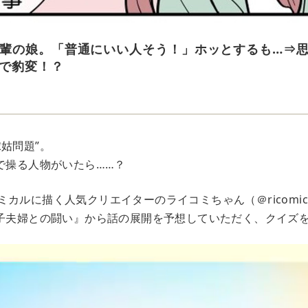
輩の娘。「普通にいい人そう！」ホッとするも…⇒
話で豹変！？
姑問題”。
裏で操る人物がいたら……？
カルに描く人気クリエイターのライコミちゃん（＠ricomic
息子夫婦との闘い』から話の展開を予想していただく、クイズ