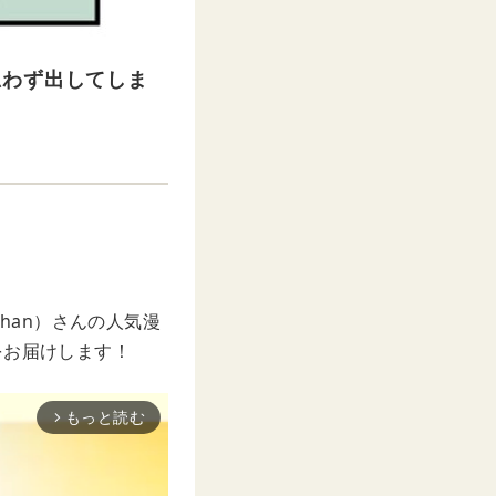
思わず出してしま
han）さんの人気漫
をお届けします！
もっと読む
arrow_forward_ios