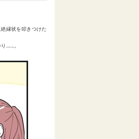
t
e
に絶縁状を叩きつけた
り……。