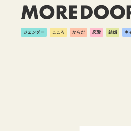
ジェンダー
こころ
からだ
恋愛
結婚
キ