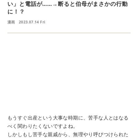
い」と電話が……→断ると伯母がまさかの行動
に！？
漫画
2023.07.14 Fri
L
o
/
U
a
n
d
m
e
u
d
t
:
e
4
1
.
2
1
%
もうすぐ出産という大事な時期に、苦手な人とはなる
べく関わりたくないですよね。
しかしもし苦手な親戚から、無理やり呼びつけられた