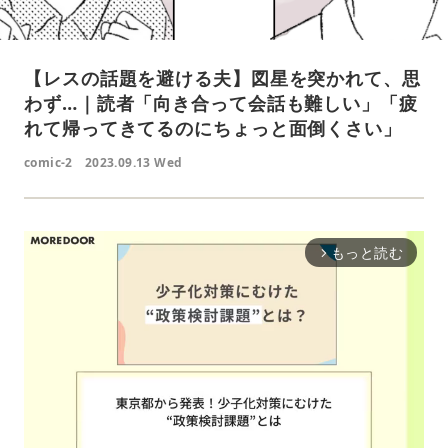
【レスの話題を避ける夫】図星を突かれて、思
わず…｜読者「向き合って会話も難しい」「疲
れて帰ってきてるのにちょっと面倒くさい」
comic-2
2023.09.13 Wed
もっと読む
arrow_forward_ios