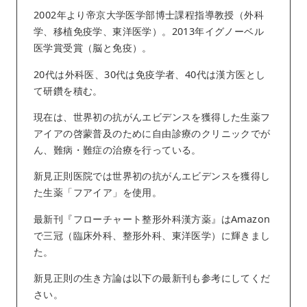
2002年より帝京大学医学部博士課程指導教授（外科
学、移植免疫学、東洋医学）。2013年イグノーベル
医学賞受賞（脳と免疫）。
20代は外科医、30代は免疫学者、40代は漢方医とし
て研鑽を積む。
現在は、世界初の抗がんエビデンスを獲得した生薬フ
アイアの啓蒙普及のために自由診療のクリニックでが
ん、難病・難症の治療を行っている。
新見正則医院では世界初の抗がんエビデンスを獲得し
た生薬「フアイア」を使用。
最新刊『フローチャート整形外科漢方薬』はAmazon
で三冠（臨床外科、整形外科、東洋医学）に輝きまし
た。
新見正則の生き方論は以下の最新刊も参考にしてくだ
さい。