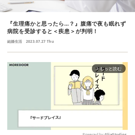
『生理痛かと思ったら…？』腹痛で夜も眠れず
病院を受診すると＜疾患＞が判明！
結婚生活
2023.07.27 Thu
もっと読む
arrow_forward_ios
Powered by 
GliaStudios