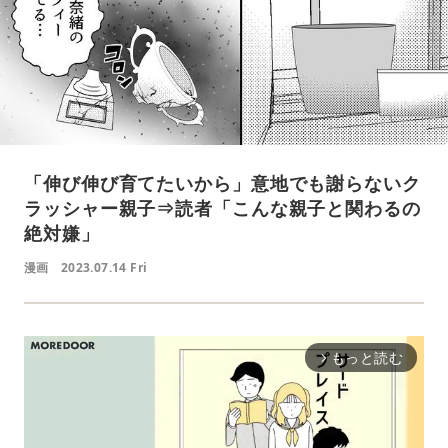
「伸び伸び育てたいから」意地でも謝らないク
ラッシャー親子⇒読者「こんな親子と関わるの
絶対嫌」
漫画
2023.07.14 Fri
もっと読む
arrow_forward_ios