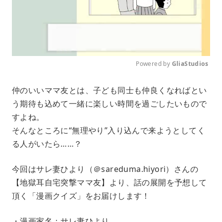
Powered by 
GliaStudios
M
仲のいいママ友とは、子ども同士も仲良くなればとい
u
う期待も込めて一緒に楽しい時間を過ごしたいもので
t
e
すよね。
そんなところに“無理やり”入り込んで来ようとしてく
る人がいたら……？
今回はサレ妻ひより（＠sareduma.hiyori）さんの
【地獄耳自宅突撃ママ友】より、話の展開を予想して
頂く「漫画クイズ」をお届けします！
・漫画家名：サレ妻ひより