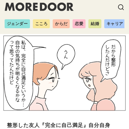
ジェンダー
こころ
からだ
恋愛
結婚
キャリア
整形した友人『完全に自己満足』自分自身