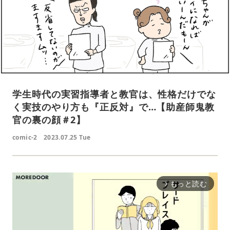
学生時代の実習指導者と教官は、性格だけでな
く実技のやり方も『正反対』で…【助産師鬼教
官の裏の顔＃2】
comic-2
2023.07.25 Tue
もっと読む
arrow_forward_ios