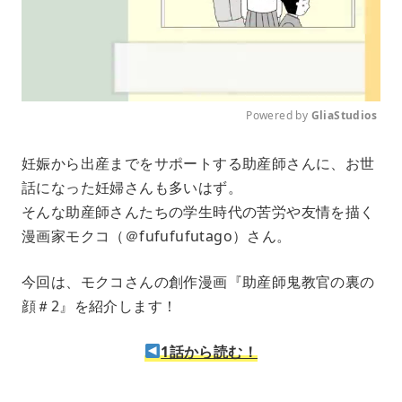
Powered by 
GliaStudios
M
妊娠から出産までをサポートする助産師さんに、お世
u
話になった妊婦さんも多いはず。
t
e
そんな助産師さんたちの学生時代の苦労や友情を描く
漫画家モクコ（＠fufufufutago）さん。
今回は、モクコさんの創作漫画『助産師鬼教官の裏の
顔＃2』を紹介します！
1話から読む！