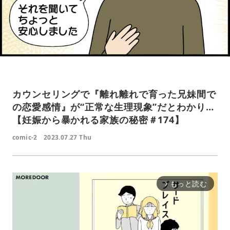
カウンセリングで『離れ離れで育った兄妹間で
の恋愛感情』が“正常な生理現象”だとわかり…
【妊娠から暴かれる家族の秘密＃174】
comic-2
2023.07.27 Thu
もっと読む
arrow_forward_ios