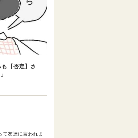
るも【否定】さ
！」
欺って友達に言われま