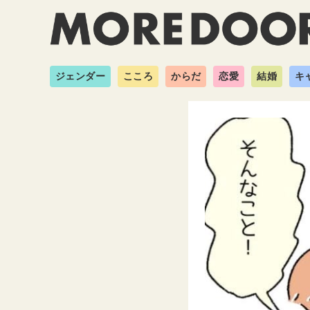
ジェンダー
こころ
からだ
恋愛
結婚
キ